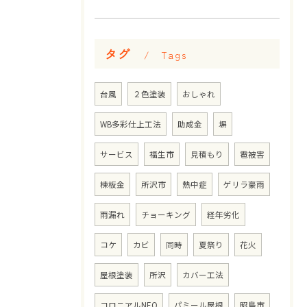
タグ
Tags
台風
２色塗装
おしゃれ
WB多彩仕上工法
助成金
塀
サービス
福生市
見積もり
雹被害
棟板金
所沢市
熱中症
ゲリラ豪雨
雨漏れ
チョーキング
経年劣化
コケ
カビ
同時
夏祭り
花火
屋根塗装
所沢
カバー工法
コロニアルNEO
パミール屋根
昭島市