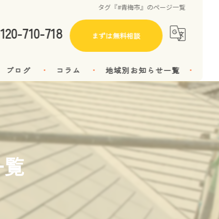
タグ『#青梅市』のページ一覧
120-710-718
まずは無料相談
ブログ
コラム
地域別お知らせ一覧
瑞穂町
武蔵村山市
青梅市
一覧
入間市