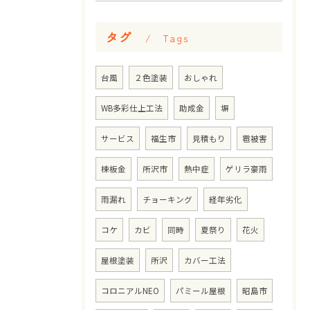
タグ
Tags
台風
２色塗装
おしゃれ
WB多彩仕上工法
助成金
塀
サービス
福生市
見積もり
雹被害
棟板金
所沢市
熱中症
ゲリラ豪雨
雨漏れ
チョーキング
経年劣化
コケ
カビ
同時
夏祭り
花火
屋根塗装
所沢
カバー工法
コロニアルNEO
パミール屋根
昭島市